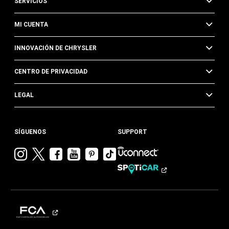
SERVICIOS
MI CUENTA
INNOVACIÓN DE CHRYSLER
CENTRO DE PRIVACIDAD
LEGAL
SÍGUENOS
SUPPORT
Visitar
Visitar
Visitar
Visitar
Visitar
Visita
Chrysler en
Chrysler en
Chrysler en
Chrysler en
Chrysler en
Chrysler
Instagram
Twitter
Facebook
YouTube
Pinterest
en
Tik
Tok