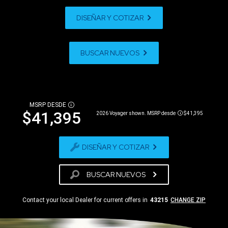
DISEÑAR Y COTIZAR
BUSCAR NUEVOS
MSRP DESDE
DISCLOSURE
$41,395
2026 Voyager shown. MSRP desde
$41,395
Disclosure
DISEÑAR Y COTIZAR
BUSCAR NUEVOS
Contact your local Dealer for current offers in
43215
CHANGE ZIP