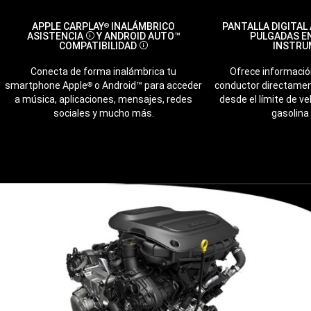
APPLE CARPLAY
INALÁMBRICO
PANTALLA DIGITAL 
®
ASISTENCIA
Y ANDROID AUTO™
PULGADAS EN
Disclosure
COMPATIBILIDAD
INSTRU
Disclosure
Conecta de forma inalámbrica tu
Ofrece información
smartphone Apple
o Android™ para acceder
conductor directament
®
a música, aplicaciones, mensajes, redes
desde el límite de v
sociales y mucho más.
gasolina 