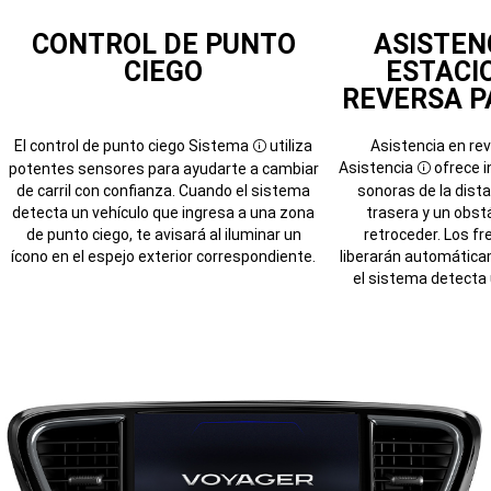
CONTROL DE PUNTO
ASISTEN
CIEGO
ESTACI
REVERSA 
El control de punto ciego
Sistema
utiliza
Asistencia en re
Disclosure
Asistencia
ofrece i
potentes sensores para ayudarte a cambiar
Disclosur
de carril con confianza. Cuando el sistema
sonoras de la dista
detecta un vehículo que ingresa a una zona
trasera y un obst
de punto ciego, te avisará al iluminar un
retroceder. Los fr
ícono en el espejo exterior correspondiente.
liberarán automáticam
el sistema detecta u