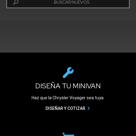
BUSCAR NUEVOS
exit
2d
Modelizer
DISEÑA TU MINIVAN
Haz que la Chrysler Voyager sea tuya.
DISEÑAR Y COTIZAR