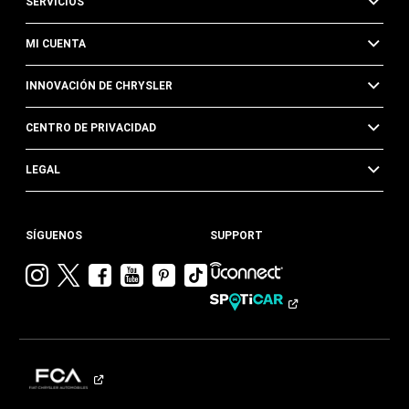
SERVICIOS
MI CUENTA
INNOVACIÓN DE CHRYSLER
CENTRO DE PRIVACIDAD
LEGAL
SÍGUENOS
SUPPORT
Visitar
Visitar
Visitar
Visitar
Visitar
Visita
Chrysler en
Chrysler en
Chrysler en
Chrysler en
Chrysler en
Chrysler
Instagram
Twitter
Facebook
YouTube
Pinterest
en
Tik
Tok