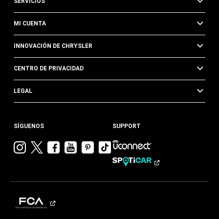
SERVICIOS
MI CUENTA
INNOVACIÓN DE CHRYSLER
CENTRO DE PRIVACIDAD
LEGAL
SÍGUENOS
SUPPORT
Visitar
Visitar
Visitar
Visitar
Visitar
Visita
Chrysler en
Chrysler en
Chrysler en
Chrysler en
Chrysler en
Chrysler
Instagram
Twitter
Facebook
YouTube
Pinterest
en
Tik
Tok