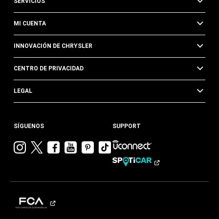
SERVICIOS
MI CUENTA
INNOVACIÓN DE CHRYSLER
CENTRO DE PRIVACIDAD
LEGAL
SÍGUENOS
SUPPORT
Visitar
Visitar
Visitar
Visitar
Visitar
Visita
Chrysler en
Chrysler en
Chrysler en
Chrysler en
Chrysler en
Chrysler
Instagram
Twitter
Facebook
YouTube
Pinterest
en
Tik
Tok