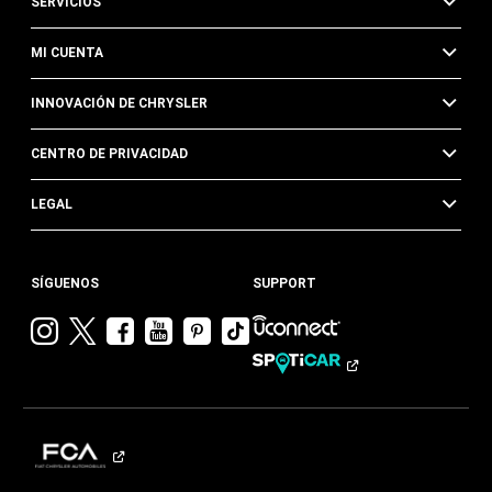
SERVICIOS
MI CUENTA
INNOVACIÓN DE CHRYSLER
CENTRO DE PRIVACIDAD
LEGAL
SÍGUENOS
SUPPORT
Visitar
Visitar
Visitar
Visitar
Visitar
Visita
Chrysler en
Chrysler en
Chrysler en
Chrysler en
Chrysler en
Chrysler
Instagram
Twitter
Facebook
YouTube
Pinterest
en
Tik
Tok