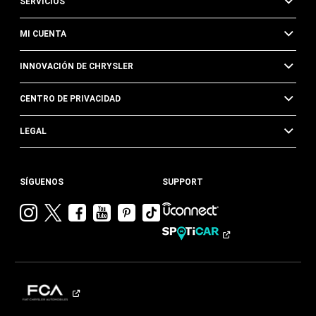
SERVICIOS
MI CUENTA
INNOVACIÓN DE CHRYSLER
CENTRO DE PRIVACIDAD
LEGAL
SÍGUENOS
SUPPORT
Visitar
Visitar
Visitar
Visitar
Visitar
Visita
Chrysler en
Chrysler en
Chrysler en
Chrysler en
Chrysler en
Chrysler
Instagram
Twitter
Facebook
YouTube
Pinterest
en
Tik
Tok