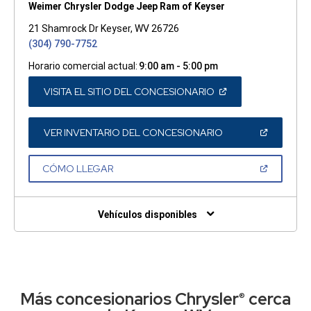
Weimer Chrysler Dodge Jeep Ram of Keyser
21 Shamrock Dr Keyser, WV 26726
(304) 790-7752
Horario comercial actual:
9:00 am - 5:00 pm
(ABRIR
VISITA EL SITIO DEL CONCESIONARIO
EN
UNA
VENTANA
NUEVA)
(ABRIR
VER INVENTARIO DEL CONCESIONARIO
EN
UNA
VENTANA
(ABRIR
CÓMO LLEGAR
NUEVA)
EN
UNA
VENTANA
NUEVA)
Vehículos disponibles
Más concesionarios Chrysler
cerca
®