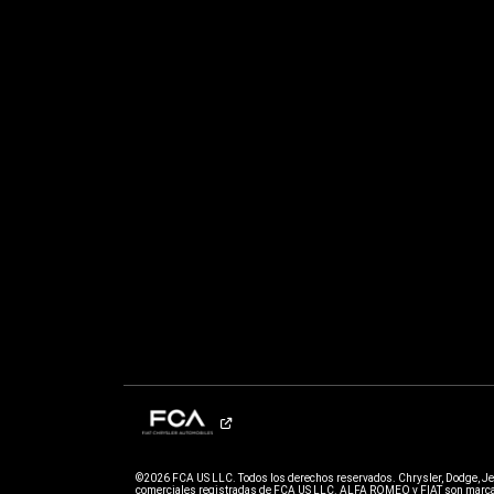
©2026 FCA US LLC. Todos los derechos reservados. Chrysler, Dodge, J
comerciales registradas de FCA US LLC. ALFA ROMEO y FIAT son marcas