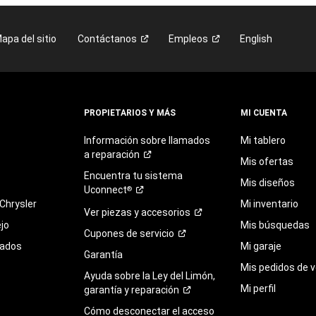
apa del sitio
Contáctanos
Empleos
English
PROPIETARIOS Y MÁS
MI CUENTA
Información sobre llamados
Mi tablero
a
reparación
Mis ofertas
Encuentra
tu
sistema
Mis diseños
Uconnect
®
Chrysler
Mi inventario
Ver piezas y
accesorios
jo
Mis búsquedas
Cupones de
servicio
sados
Mi garaje
Garantía
Mis pedidos de v
Ayuda sobre la Ley del Limón,
Mi perfil
garantía y
reparación
Cómo desconectar el acceso