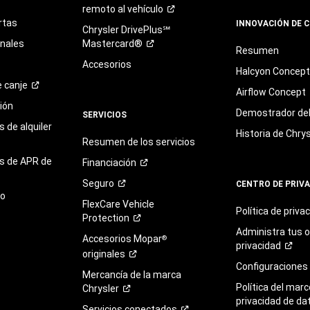
remoto al
vehículo
rtas
INNOVACIÓN DE 
Chrysler DrivePlus℠
onales
Mastercard®
Resumen
Accesorios
Halcyon Concep
e
canje
Airflow Concept
ión
Demostrador del 
SERVICIOS
 de alquiler
Historia de Chrys
Resumen de los servicios
s de APR de
Financiación
Seguro
CENTRO DE PRIV
to
FlexCare Vehicle
Política de
priva
Protection
Administra tus 
Accesorios Mopar
®
privacidad
originales
Configuraciones
Mercancía de la marca
Política del marc
Chrysler
privacidad de da
Servicios
conectados