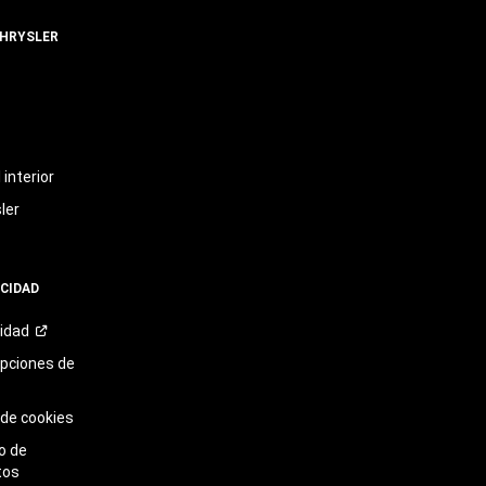
CHRYSLER
t
interior
ler
ACIDAD
cidad
opciones de
 de cookies
o de
tos