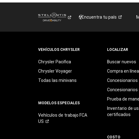
Encuentra tu
país
M
VEHÍCULOS CHRYSLER
LOCALIZAR
Chrysler Pacifica
Buscar nuevos
Chrysler Voyager
Compra en línea
Todas las minivans
Concesionarios
Concesionarios 
Prueba de mane
MODELOS ESPECIALES
Inventario de u
certificados
Vehículos de trabajo FCA
US
COSTO