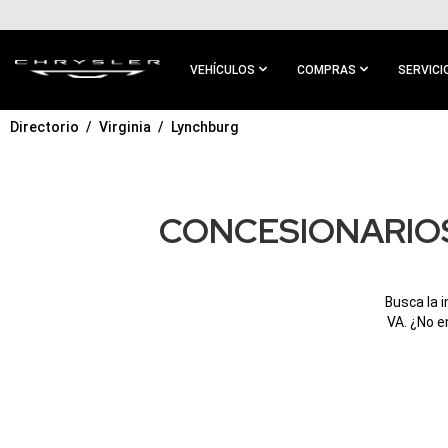
IR AL
CONTENIDO
PRINCIPAL
VEHÍCULOS
COMPRAS
SERVICI
Directorio
Virginia
Lynchburg
IR A
NAVEGACIÓN
PRINCIPAL
CONCESIONARIOS
Busca la 
VA. ¿No e