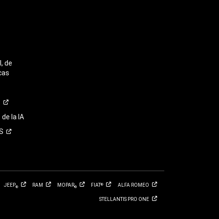
, de
cas
o
de la IA
S
JEEP
RAM
MOPAR
FIAT
ALFA
ROMEO
®
®
®
STELLANTIS PRO
ONE