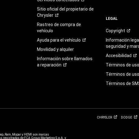
Sitio oficial del propietario de
Chrysler
LEGAL
Rastreo de compra de
vehículo
Copyright
Ayuda para el
vehículo
Información legal
seguridad y mar
Movilidad y alquiler
Accesibilidad
Información sobre llamados
a
reparación
Términos de
us
Términos de uso 
Términos de
SM
CHRYSLER
DODGE
eep, Ram, Mopar y HEMI son marcas
 registradas de FCA Group Marketing S.p.A. y