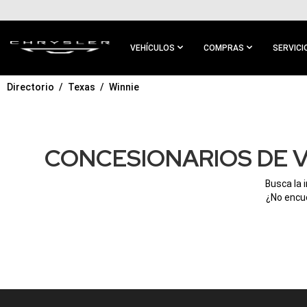
IR AL
CONTENIDO
PRINCIPAL
VEHÍCULOS
COMPRAS
SERVICI
Directorio
Texas
Winnie
IR A
NAVEGACIÓN
PRINCIPAL
CONCESIONARIOS DE V
Busca la 
¿No encue