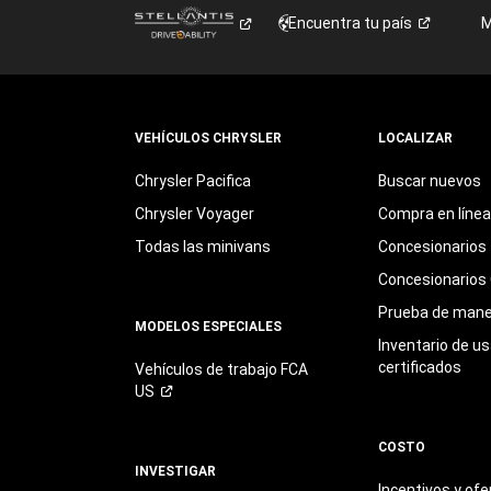
Encuentra tu
país
M
VEHÍCULOS CHRYSLER
LOCALIZAR
Chrysler Pacifica
Buscar nuevos
Chrysler Voyager
Compra en línea
Todas las minivans
Concesionarios
Concesionarios 
Prueba de mane
MODELOS ESPECIALES
Inventario de u
certificados
Vehículos de trabajo FCA
US
COSTO
INVESTIGAR
Incentivos y ofe