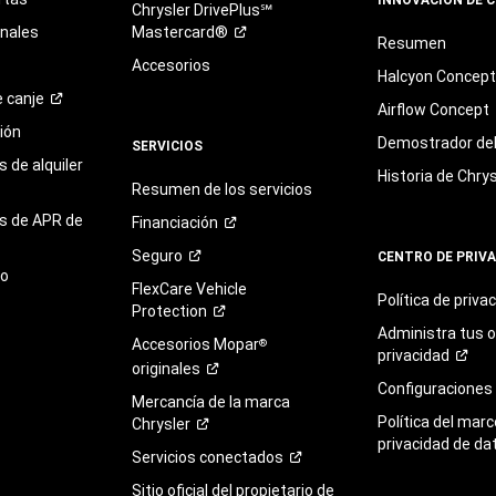
Chrysler DrivePlus℠
onales
Mastercard®
Resumen
Accesorios
Halcyon Concep
e
canje
Airflow Concept
ión
Demostrador del 
SERVICIOS
 de alquiler
Historia de Chrys
Resumen de los servicios
s de APR de
Financiación
Seguro
CENTRO DE PRIV
to
FlexCare Vehicle
Política de
priva
Protection
Administra tus 
Accesorios Mopar
®
privacidad
originales
Configuraciones
Mercancía de la marca
Política del marc
Chrysler
privacidad de da
Servicios
conectados
Sitio oficial del propietario de