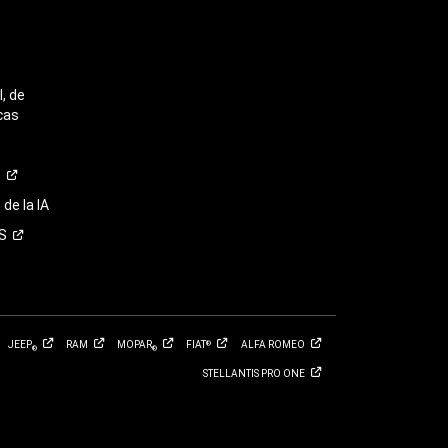
, de
cas
o
de la IA
S
JEEP
RAM
MOPAR
FIAT
ALFA
ROMEO
®
®
®
STELLANTIS PRO
ONE