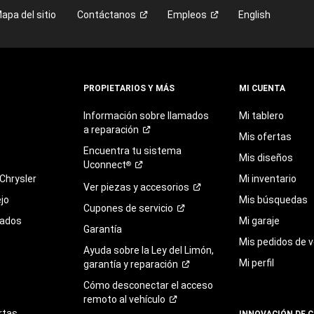
apa del sitio
Contáctanos
Empleos
English
PROPIETARIOS Y MÁS
MI CUENTA
Información sobre llamados
Mi tablero
a
reparación
Mis ofertas
Encuentra
tu
sistema
Mis diseños
Uconnect
®
Chrysler
Mi inventario
Ver piezas y
accesorios
jo
Mis búsquedas
Cupones de
servicio
sados
Mi garaje
Garantía
Mis pedidos de v
Ayuda sobre la Ley del Limón,
Mi perfil
garantía y
reparación
Cómo desconectar el acceso
remoto al
vehículo
rtas
INNOVACIÓN DE 