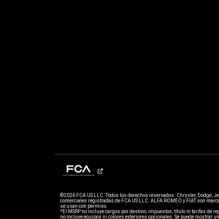
©2026 FCA US LLC. Todos los derechos reservados. Chrysler, Dodge, J
comerciales registradas de FCA US LLC. ALFA ROMEO y FIAT son marcas
se usan con permiso.
*El MSRP no incluye cargos por destino, impuestos, título ni tarifas de regi
no incluye equipos ni colores exteriores opcionales. Se puede mostrar un