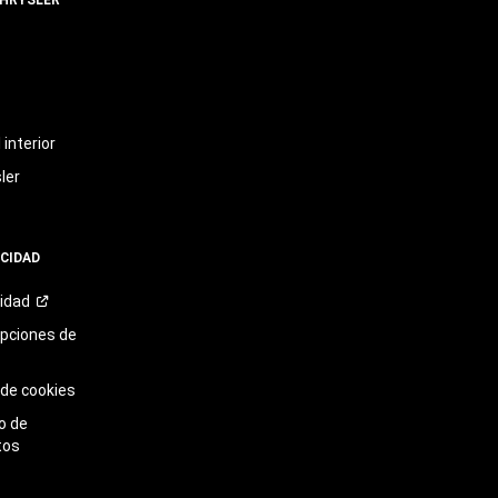
t
interior
ler
ACIDAD
cidad
opciones de
 de cookies
o de
tos