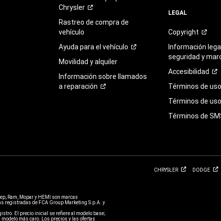
Chrysler
LEGAL
Rastreo de compra de
vehículo
Copyright
Ayuda para el
vehículo
Información legal
seguridad y mar
Movilidad y alquiler
Accesibilidad
Información sobre llamados
a
reparación
Términos de
us
Términos de uso 
Términos de
SM
CHRYSLER
DODGE
eep, Ram, Mopar y HEMI son marcas
 registradas de FCA Group Marketing S.p.A. y
stro. El precio inicial se refiere al modelo base;
 modelo más caro. Los precios y las ofertas