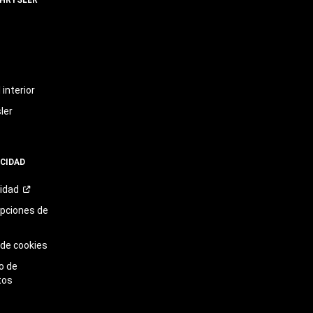
t
interior
ler
ACIDAD
cidad
opciones de
 de cookies
o de
tos