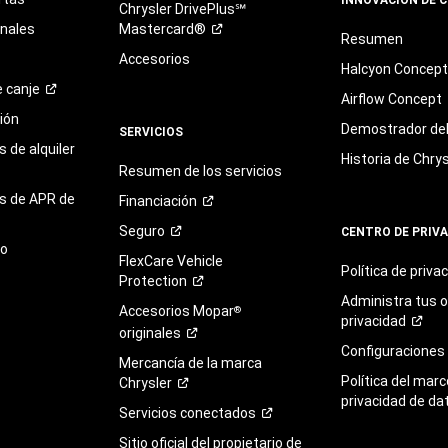
Chrysler DrivePlus℠
onales
Mastercard®
Resumen
Accesorios
Halcyon Concep
e
canje
Airflow Concept
ión
Demostrador del 
SERVICIOS
 de alquiler
Historia de Chrys
Resumen de los servicios
s de APR de
Financiación
Seguro
CENTRO DE PRIV
to
FlexCare Vehicle
Política de
priva
Protection
Administra tus 
Accesorios Mopar
®
privacidad
originales
Configuraciones
Mercancía de la marca
Política del marc
Chrysler
privacidad de da
Servicios
conectados
Sitio oficial del propietario de