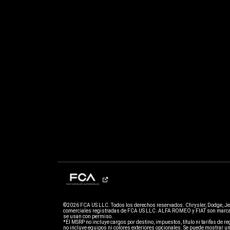
©2026 FCA US LLC. Todos los derechos reservados. Chrysler, Dodge, J
comerciales registradas de FCA US LLC. ALFA ROMEO y FIAT son marcas
se usan con permiso.
*El MSRP no incluye cargos por destino, impuestos, título ni tarifas de regi
no incluye equipos ni colores exteriores opcionales. Se puede mostrar un