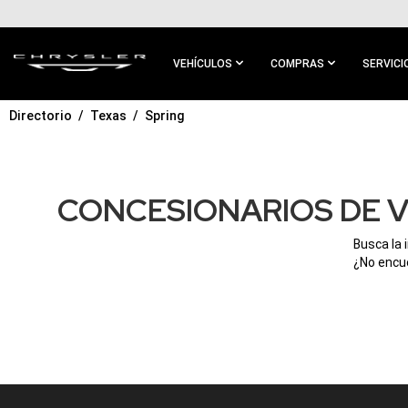
IR AL
CONTENIDO
PRINCIPAL
VEHÍCULOS
COMPRAS
SERVICI
Directorio
Texas
Spring
IR A
NAVEGACIÓN
PRINCIPAL
CONCESIONARIOS DE V
Busca la 
¿No encue