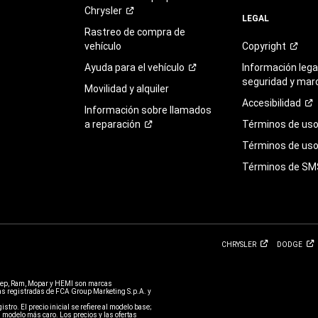
Chrysler
LEGAL
Rastreo de compra de
vehículo
Copyright
Ayuda para el
vehículo
Información legal
seguridad y mar
Movilidad y alquiler
Accesibilidad
Información sobre llamados
a
reparación
Términos de
us
Términos de uso 
Términos de
SM
CHRYSLER
DODGE
eep, Ram, Mopar y HEMI son marcas
 registradas de FCA Group Marketing S.p.A. y
stro. El precio inicial se refiere al modelo base;
 modelo más caro. Los precios y las ofertas