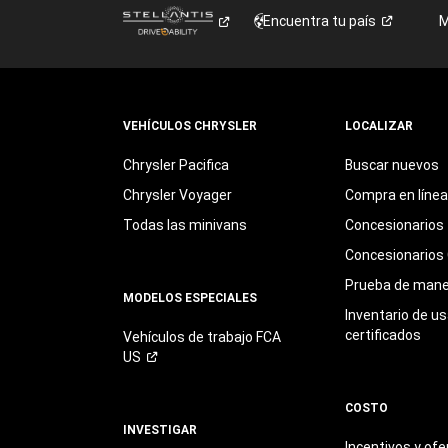
Encuentra tu
país
M
VEHÍCULOS CHRYSLER
LOCALIZAR
Chrysler Pacifica
Buscar nuevos
Chrysler Voyager
Compra en línea
Todas las minivans
Concesionarios
Concesionarios 
Prueba de mane
MODELOS ESPECIALES
Inventario de u
certificados
Vehículos de trabajo FCA
US
COSTO
INVESTIGAR
Incentivos y ofe