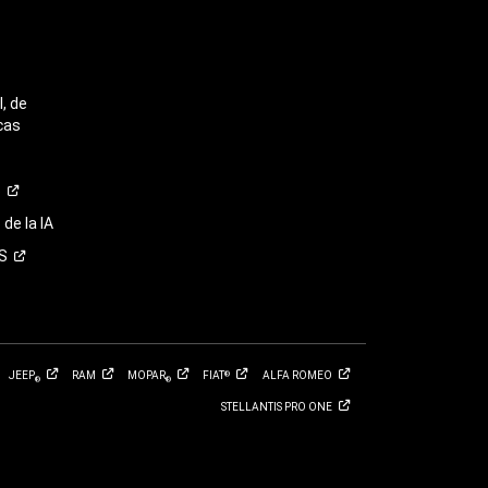
, de
cas
o
de la IA
S
JEEP
RAM
MOPAR
FIAT
ALFA
ROMEO
®
®
®
STELLANTIS PRO
ONE