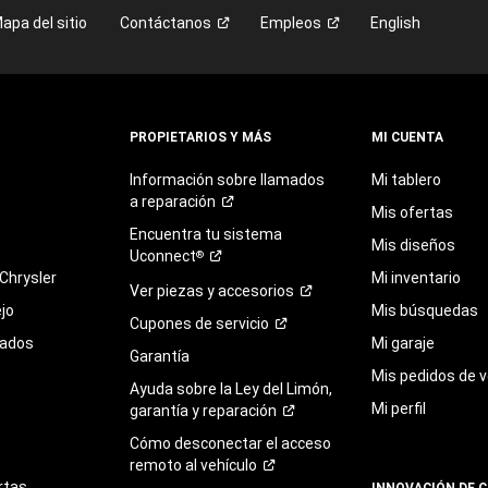
apa del sitio
Contáctanos
Empleos
English
PROPIETARIOS Y MÁS
MI CUENTA
Información sobre llamados
Mi tablero
a
reparación
Mis ofertas
Encuentra
tu
sistema
Mis diseños
Uconnect
®
Chrysler
Mi inventario
Ver piezas y
accesorios
jo
Mis búsquedas
Cupones de
servicio
sados
Mi garaje
Garantía
Mis pedidos de v
Ayuda sobre la Ley del Limón,
Mi perfil
garantía y
reparación
Cómo desconectar el acceso
remoto al
vehículo
rtas
INNOVACIÓN DE 