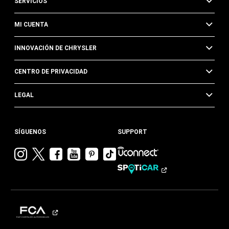
SERVICIOS
MI CUENTA
INNOVACIÓN DE CHRYSLER
CENTRO DE PRIVACIDAD
LEGAL
SÍGUENOS
SUPPORT
Visitar
Visitar
Visitar
Visitar
Visitar
Visita
Chrysler en
Chrysler en
Chrysler en
Chrysler en
Chrysler en
Chrysler
Instagram
Twitter
Facebook
YouTube
Pinterest
en
Tik
Tok