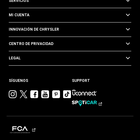
SERVICIOS
MI CUENTA
INNOVACIÓN DE CHRYSLER
CENTRO DE PRIVACIDAD
LEGAL
SÍGUENOS
SUPPORT
Visitar
Visitar
Visitar
Visitar
Visitar
Visita
Chrysler en
Chrysler en
Chrysler en
Chrysler en
Chrysler en
Chrysler
Instagram
Twitter
Facebook
YouTube
Pinterest
en
Tik
Tok