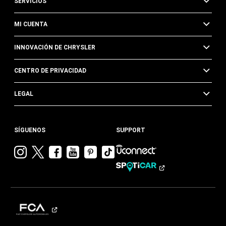
SERVICIOS
MI CUENTA
INNOVACIÓN DE CHRYSLER
CENTRO DE PRIVACIDAD
LEGAL
SÍGUENOS
SUPPORT
Visitar
Visitar
Visitar
Visitar
Visitar
Visita
Chrysler en
Chrysler en
Chrysler en
Chrysler en
Chrysler en
Chrysler
Instagram
Twitter
Facebook
YouTube
Pinterest
en
Tik
Tok