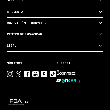
SERVICIOS
MI CUENTA
INNOVACIÓN DE CHRYSLER
CENTRO DE PRIVACIDAD
LEGAL
SÍGUENOS
SUPPORT
Visitar
Visitar
Visitar
Visitar
Visitar
Visita
Chrysler en
Chrysler en
Chrysler en
Chrysler en
Chrysler en
Chrysler
Instagram
Twitter
Facebook
YouTube
Pinterest
en
Tik
Tok