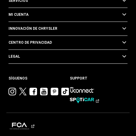
SERVICIOS
MI CUENTA
INNOVACIÓN DE CHRYSLER
CENTRO DE PRIVACIDAD
LEGAL
SÍGUENOS
SUPPORT
Visitar
Visitar
Visitar
Visitar
Visitar
Visita
Chrysler en
Chrysler en
Chrysler en
Chrysler en
Chrysler en
Chrysler
Instagram
Twitter
Facebook
YouTube
Pinterest
en
Tik
Tok