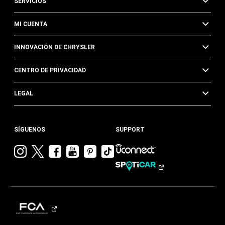
SERVICIOS
MI CUENTA
INNOVACIÓN DE CHRYSLER
CENTRO DE PRIVACIDAD
LEGAL
SÍGUENOS
SUPPORT
Visitar
Visitar
Visitar
Visitar
Visitar
Visita
Chrysler en
Chrysler en
Chrysler en
Chrysler en
Chrysler en
Chrysler
Instagram
Twitter
Facebook
YouTube
Pinterest
en
Tik
Tok