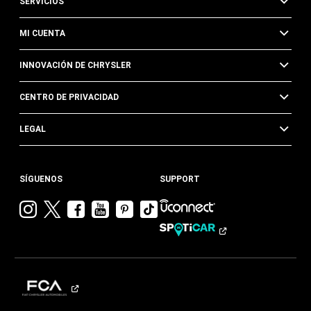
SERVICIOS
MI CUENTA
INNOVACIÓN DE CHRYSLER
CENTRO DE PRIVACIDAD
LEGAL
SÍGUENOS
SUPPORT
Visitar
Visitar
Visitar
Visitar
Visitar
Visita
Chrysler en
Chrysler en
Chrysler en
Chrysler en
Chrysler en
Chrysler
Instagram
Twitter
Facebook
YouTube
Pinterest
en
Tik
Tok