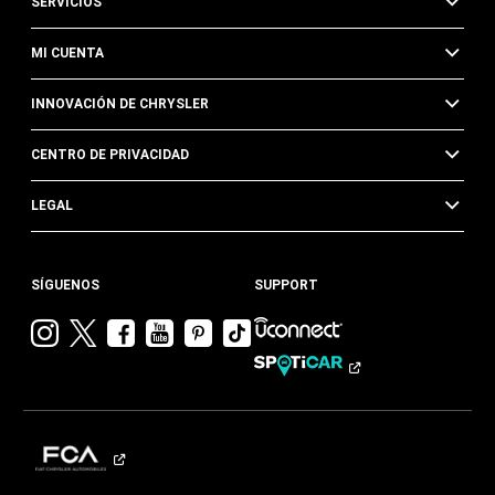
SERVICIOS
MI CUENTA
INNOVACIÓN DE CHRYSLER
CENTRO DE PRIVACIDAD
LEGAL
SÍGUENOS
SUPPORT
Visitar
Visitar
Visitar
Visitar
Visitar
Visita
Chrysler en
Chrysler en
Chrysler en
Chrysler en
Chrysler en
Chrysler
Instagram
Twitter
Facebook
YouTube
Pinterest
en
Tik
Tok