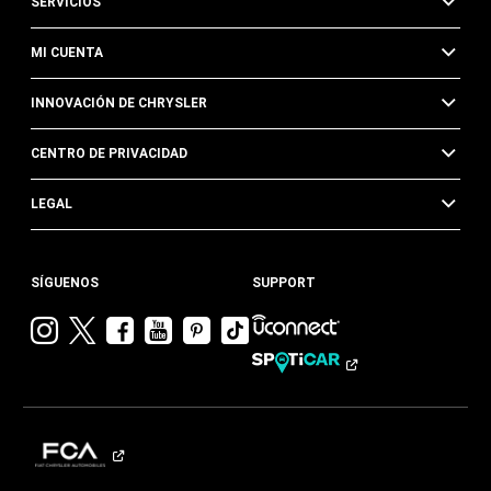
SERVICIOS
MI CUENTA
INNOVACIÓN DE CHRYSLER
CENTRO DE PRIVACIDAD
LEGAL
SÍGUENOS
SUPPORT
Visitar
Visitar
Visitar
Visitar
Visitar
Visita
Chrysler en
Chrysler en
Chrysler en
Chrysler en
Chrysler en
Chrysler
Instagram
Twitter
Facebook
YouTube
Pinterest
en
Tik
Tok