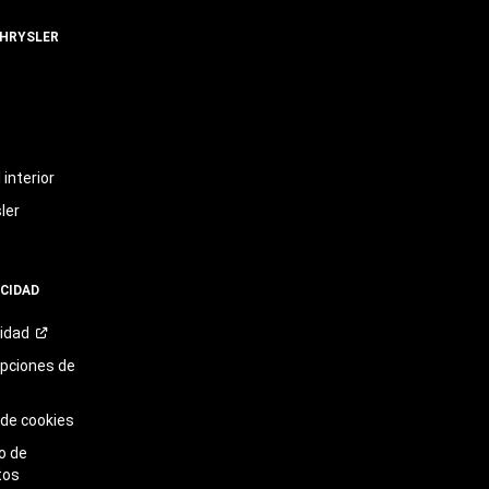
CHRYSLER
t
interior
ler
ACIDAD
cidad
opciones de
 de cookies
o de
tos