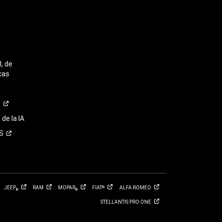
, de
cas
o
de la IA
S
JEEP
RAM
MOPAR
FIAT
ALFA
ROMEO
®
®
®
STELLANTIS PRO
ONE