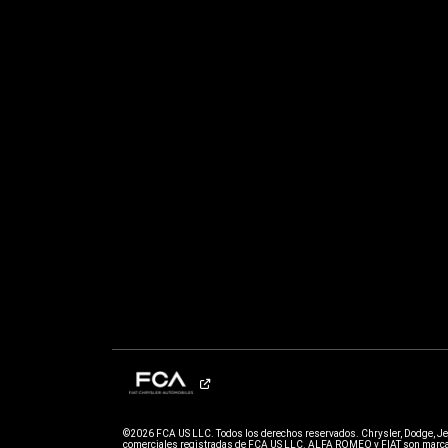
©2026 FCA US LLC. Todos los derechos reservados. Chrysler, Dodge, J
comerciales registradas de FCA US LLC. ALFA ROMEO y FIAT son marcas