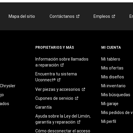
Mapa del sitio
Contáctanos
Empleos
E
PROPIETARIOS Y MÁS
MI CUENTA
Información sobre llamados
Mi tablero
a
reparación
Mis ofertas
Encuentra
tu
sistema
Mis diseños
Uconnect
®
Chrysler
Mi inventario
Ver piezas y
accesorios
jo
Mis búsquedas
Cupones de
servicio
sados
Mi garaje
Garantía
Mis pedidos de v
Ayuda sobre la Ley del Limón,
Mi perfil
garantía y
reparación
Cómo desconectar el acceso