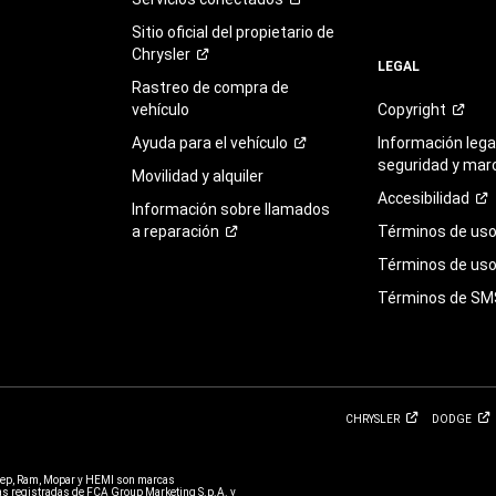
Sitio oficial del propietario de
Chrysler
LEGAL
Rastreo de compra de
vehículo
Copyright
Ayuda para el
vehículo
Información legal
seguridad y mar
Movilidad y alquiler
Accesibilidad
Información sobre llamados
a
reparación
Términos de
us
Términos de uso 
Términos de
SM
CHRYSLER
DODGE
eep, Ram, Mopar y HEMI son marcas
 registradas de FCA Group Marketing S.p.A. y