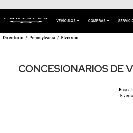
IR AL
CONTENIDO
PRINCIPAL
VEHÍCULOS
COMPRAS
SERVICI
Directorio
Pennsylvania
Elverson
IR A
NAVEGACIÓN
PRINCIPAL
CONCESIONARIOS DE V
Busca l
Elvers