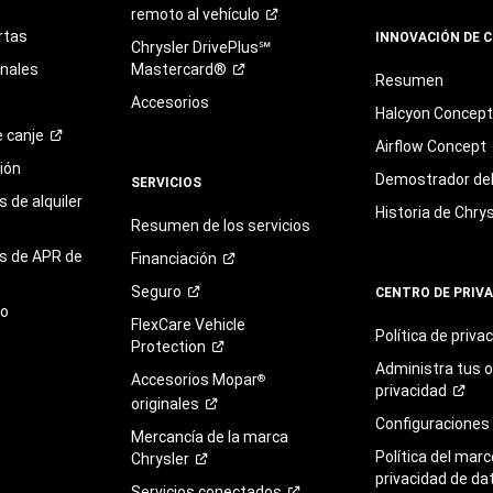
remoto al
vehículo
rtas
INNOVACIÓN DE 
Chrysler DrivePlus℠
onales
Mastercard®
Resumen
Accesorios
Halcyon Concep
e
canje
Airflow Concept
ión
Demostrador del 
SERVICIOS
 de alquiler
Historia de Chrys
Resumen de los servicios
s de APR de
Financiación
Seguro
CENTRO DE PRIV
to
FlexCare Vehicle
Política de
priva
Protection
Administra tus 
Accesorios Mopar
®
privacidad
originales
Configuraciones
Mercancía de la marca
Política del marc
Chrysler
privacidad de da
Servicios
conectados