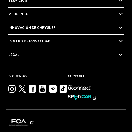
SERVICIOS
MI CUENTA
INNOVACIÓN DE CHRYSLER
CENTRO DE PRIVACIDAD
LEGAL
SÍGUENOS
SUPPORT
Visitar
Visitar
Visitar
Visitar
Visitar
Visita
Chrysler en
Chrysler en
Chrysler en
Chrysler en
Chrysler en
Chrysler
Instagram
Twitter
Facebook
YouTube
Pinterest
en
Tik
Tok