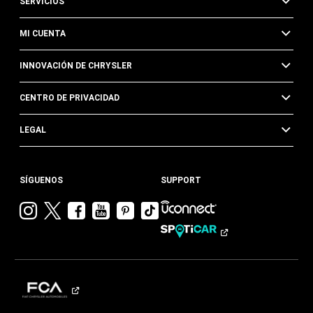
SERVICIOS
MI CUENTA
INNOVACIÓN DE CHRYSLER
CENTRO DE PRIVACIDAD
LEGAL
SÍGUENOS
SUPPORT
Visitar
Visitar
Visitar
Visitar
Visitar
Visita
Chrysler en
Chrysler en
Chrysler en
Chrysler en
Chrysler en
Chrysler
Instagram
Twitter
Facebook
YouTube
Pinterest
en
Tik
Tok