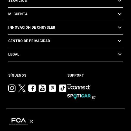
SERVICIOS
MI CUENTA
INNOVACIÓN DE CHRYSLER
CENTRO DE PRIVACIDAD
LEGAL
SÍGUENOS
SUPPORT
Visitar
Visitar
Visitar
Visitar
Visitar
Visita
Chrysler en
Chrysler en
Chrysler en
Chrysler en
Chrysler en
Chrysler
Instagram
Twitter
Facebook
YouTube
Pinterest
en
Tik
Tok