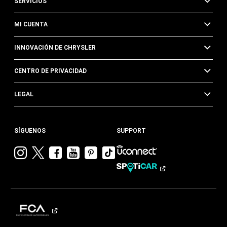
SERVICIOS
MI CUENTA
INNOVACIÓN DE CHRYSLER
CENTRO DE PRIVACIDAD
LEGAL
SÍGUENOS
SUPPORT
Visitar
Visitar
Visitar
Visitar
Visitar
Visita
Chrysler en
Chrysler en
Chrysler en
Chrysler en
Chrysler en
Chrysler
Instagram
Twitter
Facebook
YouTube
Pinterest
en
Tik
Tok