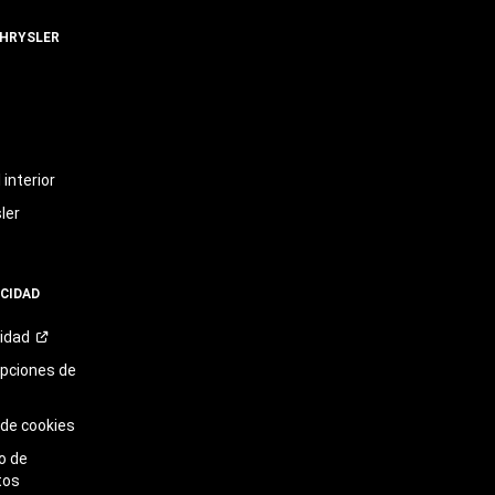
CHRYSLER
t
interior
ler
ACIDAD
cidad
opciones de
 de cookies
o de
tos