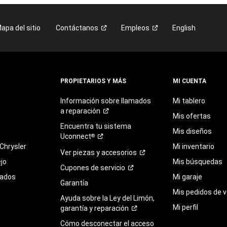
apa del sitio
Contáctanos
Empleos
English
PROPIETARIOS Y MÁS
MI CUENTA
Información sobre llamados
Mi tablero
a
reparación
Mis ofertas
Encuentra
tu
sistema
Mis diseños
Uconnect
®
Chrysler
Mi inventario
Ver piezas y
accesorios
jo
Mis búsquedas
Cupones de
servicio
sados
Mi garaje
Garantía
Mis pedidos de v
Ayuda sobre la Ley del Limón,
Mi perfil
garantía y
reparación
Cómo desconectar el acceso