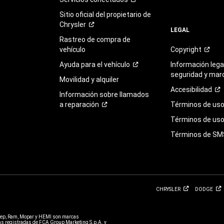
Sitio oficial del propietario de
Chrysler
LEGAL
Rastreo de compra de
vehículo
Copyright
Ayuda para el
vehículo
Información legal
seguridad y mar
Movilidad y alquiler
Accesibilidad
Información sobre llamados
a
reparación
Términos de
us
Términos de uso 
Términos de
SM
CHRYSLER
DODGE
eep, Ram, Mopar y HEMI son marcas
 registradas de FCA Group Marketing S.p.A. y