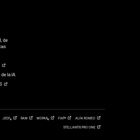
, de
cas
o
de la IA
S
JEEP
RAM
MOPAR
FIAT
ALFA
ROMEO
®
®
®
STELLANTIS PRO
ONE