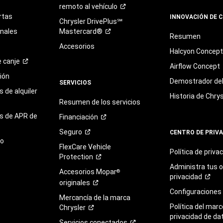
remoto al
vehículo
rtas
INNOVACIÓN DE 
Chrysler DrivePlus℠
onales
Mastercard®
Resumen
Accesorios
Halcyon Concep
e
canje
Airflow Concept
ión
Demostrador del 
SERVICIOS
 de alquiler
Historia de Chrys
Resumen de los servicios
s de APR de
Financiación
Seguro
CENTRO DE PRIV
to
FlexCare Vehicle
Política de
priva
Protection
Administra tus 
Accesorios Mopar
®
privacidad
originales
Configuraciones
Mercancía de la marca
Política del marc
Chrysler
privacidad de da
Servicios
conectados