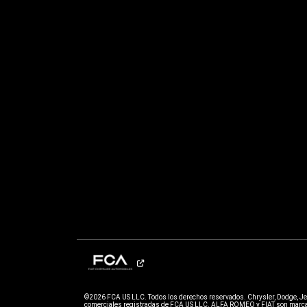
©2026 FCA US LLC. Todos los derechos reservados. Chrysler, Dodge, J
comerciales registradas de FCA US LLC. ALFA ROMEO y FIAT son marcas