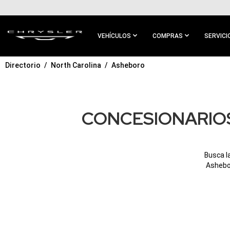
IR AL
CONTENIDO
PRINCIPAL
VEHÍCULOS
COMPRAS
SERVICI
Directorio
North Carolina
Asheboro
IR A
NAVEGACIÓN
PRINCIPAL
CONCESIONARIOS
Busca l
Ashebor