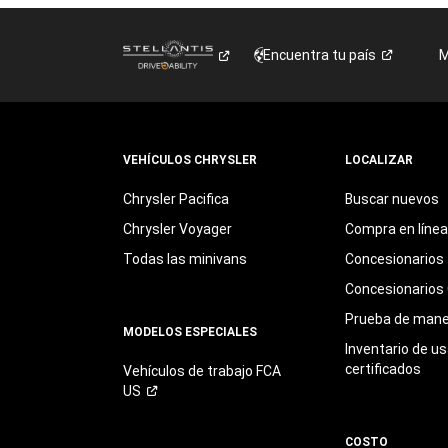
Encuentra tu
país
M
VEHÍCULOS CHRYSLER
LOCALIZAR
Chrysler Pacifica
Buscar nuevos
Chrysler Voyager
Compra en línea
Todas las minivans
Concesionarios
Concesionarios 
Prueba de mane
MODELOS ESPECIALES
Inventario de u
certificados
Vehículos de trabajo FCA
US
COSTO