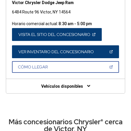
Victor Chrysler Dodge Jeep Ram
6484 Route 96 Victor, NY 14564
Horario comercial actual:
8:30 am - 5:00 pm
(ABRIR
VISITA EL SITIO DEL CONCESIONARIO
EN
UNA
VENTANA
NUEVA)
(ABRIR
VER INVENTARIO DEL CONCESIONARIO
EN
UNA
VENTANA
(ABRIR
CÓMO LLEGAR
NUEVA)
EN
UNA
VENTANA
NUEVA)
Vehículos disponibles
Más concesionarios Chrysler
cerca
®
de Victor, NY