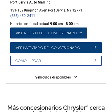
Port Jervis Auto Mall Inc
131-139 Kingston Aven Port Jervis, NY 12771
(866) 450-2411
Horario comercial actual:
9:00 am - 8:00 pm
(ABRIR
VISITA EL SITIO DEL CONCESIONARIO
EN
UNA
VENTANA
NUEVA)
(ABRIR
VER INVENTARIO DEL CONCESIONARIO
EN
UNA
VENTANA
(ABRIR
CÓMO LLEGAR
NUEVA)
EN
UNA
VENTANA
NUEVA)
Vehículos disponibles
Más concesionarios Chrysler
cerca
®