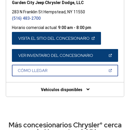
Garden City Jeep Chrysler Dodge, LLC
283 N Franklin St Hempstead, NY 11550
(516) 483-2700
Horario comercial actual:
9:00 am - 8:00 pm
(ABRIR
VISITA EL SITIO DEL CONCESIONARIO
EN
UNA
VENTANA
NUEVA)
(ABRIR
VER INVENTARIO DEL CONCESIONARIO
EN
UNA
VENTANA
(ABRIR
CÓMO LLEGAR
NUEVA)
EN
UNA
VENTANA
NUEVA)
Vehículos disponibles
Más concesionarios Chrysler
cerca
®