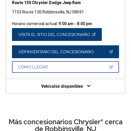
Route 130 Chrysler Dodge Jeep Ram
1153 Route 130 Robbinsville, NJ 08691
Horario comercial actual:
9:00 am - 8:00 pm
(ABRIR
VISITA EL SITIO DEL CONCESIONARIO
EN
UNA
VENTANA
NUEVA)
(ABRIR
VER INVENTARIO DEL CONCESIONARIO
EN
UNA
VENTANA
(ABRIR
CÓMO LLEGAR
NUEVA)
EN
UNA
VENTANA
NUEVA)
Vehículos disponibles
Más concesionarios Chrysler
cerca
®
de Robbinsville, NJ