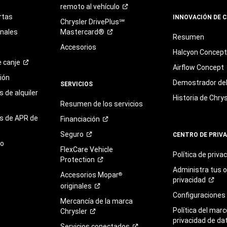
remoto al
vehículo
rtas
INNOVACIÓN DE 
Chrysler DrivePlus℠
onales
Mastercard®
Resumen
Accesorios
Halcyon Concep
e
canje
Airflow Concept
ión
Demostrador del 
SERVICIOS
 de alquiler
Historia de Chrys
Resumen de los servicios
s de APR de
Financiación
Seguro
CENTRO DE PRIV
to
FlexCare Vehicle
Política de
priva
Protection
Administra tus 
Accesorios Mopar
®
privacidad
originales
Configuraciones
Mercancía de la marca
Política del marc
Chrysler
privacidad de da
Servicios
conectados