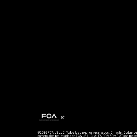
©2026 FCA US LLC. Todos los derechos reservados. Chrysler, Dodge, J
comerciales registradas de FCA US LLC. ALFA ROMEO y FIAT son marcas