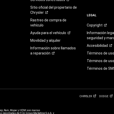
Sitio oficial del propietario de
Chrysler
LEGAL
Rastreo de compra de
vehículo
Copyright
Ayuda para el
vehículo
Información legal
seguridad y mar
Movilidad y alquiler
Accesibilidad
Información sobre llamados
a
reparación
Términos de
us
Términos de uso 
Términos de
SM
CHRYSLER
DODGE
eep, Ram, Mopar y HEMI son marcas
 registradas de FCA Group Marketing S.p.A. y