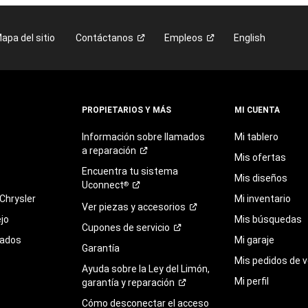
apa del sitio
Contáctanos
Empleos
English
PROPIETARIOS Y MÁS
MI CUENTA
Información sobre llamados
Mi tablero
a
reparación
Mis ofertas
Encuentra
tu
sistema
Mis diseños
Uconnect
®
Chrysler
Mi inventario
Ver piezas y
accesorios
jo
Mis búsquedas
Cupones de
servicio
sados
Mi garaje
Garantía
Mis pedidos de v
Ayuda sobre la Ley del Limón,
Mi perfil
garantía y
reparación
Cómo desconectar el acceso