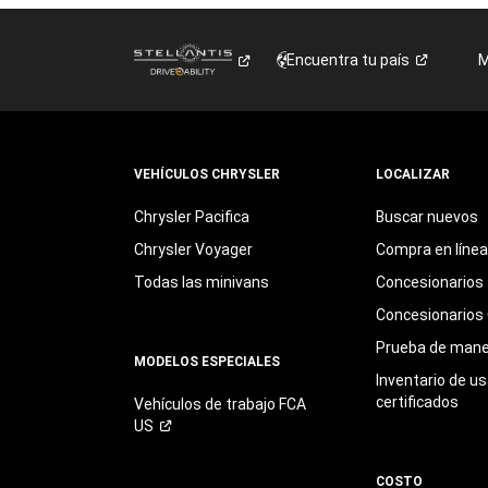
Encuentra tu
país
M
VEHÍCULOS CHRYSLER
LOCALIZAR
Chrysler Pacifica
Buscar nuevos
Chrysler Voyager
Compra en línea
Todas las minivans
Concesionarios
Concesionarios 
Prueba de mane
MODELOS ESPECIALES
Inventario de u
certificados
Vehículos de trabajo FCA
US
COSTO