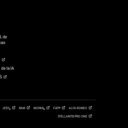
, de
cas
o
de la IA
S
JEEP
RAM
MOPAR
FIAT
ALFA
ROMEO
®
®
®
STELLANTIS PRO
ONE