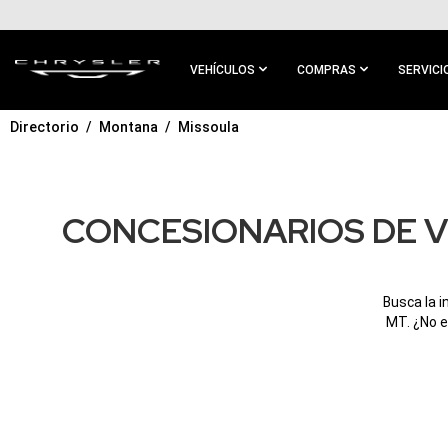
IR AL
CONTENIDO
PRINCIPAL
VEHÍCULOS
COMPRAS
SERVICI
Directorio
Montana
Missoula
IR A
NAVEGACIÓN
PRINCIPAL
CONCESIONARIOS DE V
Busca la 
MT. ¿No e