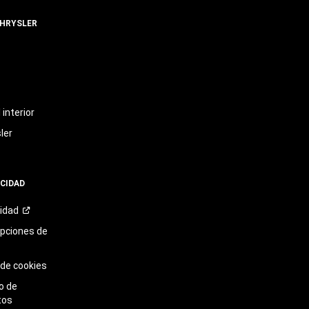
CHRYSLER
t
interior
ler
ACIDAD
cidad
opciones de
 de cookies
o de
tos