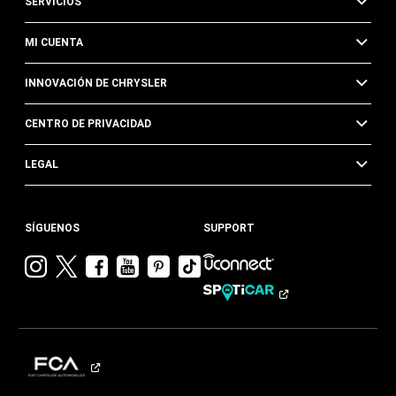
SERVICIOS
MI CUENTA
INNOVACIÓN DE CHRYSLER
CENTRO DE PRIVACIDAD
LEGAL
SÍGUENOS
SUPPORT
Visitar
Visitar
Visitar
Visitar
Visitar
Visita
Chrysler en
Chrysler en
Chrysler en
Chrysler en
Chrysler en
Chrysler
Instagram
Twitter
Facebook
YouTube
Pinterest
en
Tik
Tok