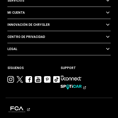
SERVICIOS
MI CUENTA
INNOVACIÓN DE CHRYSLER
CENTRO DE PRIVACIDAD
LEGAL
SÍGUENOS
SUPPORT
Visitar
Visitar
Visitar
Visitar
Visitar
Visita
Chrysler en
Chrysler en
Chrysler en
Chrysler en
Chrysler en
Chrysler
Instagram
Twitter
Facebook
YouTube
Pinterest
en
Tik
Tok