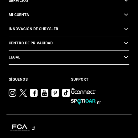
SERVICIOS
MI CUENTA
INNOVACIÓN DE CHRYSLER
CENTRO DE PRIVACIDAD
LEGAL
SÍGUENOS
SUPPORT
Visitar
Visitar
Visitar
Visitar
Visitar
Visita
Chrysler en
Chrysler en
Chrysler en
Chrysler en
Chrysler en
Chrysler
Instagram
Twitter
Facebook
YouTube
Pinterest
en
Tik
Tok