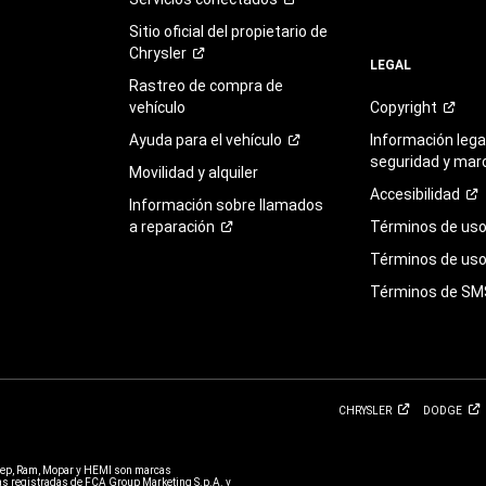
Sitio oficial del propietario de
Chrysler
LEGAL
Rastreo de compra de
vehículo
Copyright
Ayuda para el
vehículo
Información legal
seguridad y mar
Movilidad y alquiler
Accesibilidad
Información sobre llamados
a
reparación
Términos de
us
Términos de uso 
Términos de
SM
CHRYSLER
DODGE
eep, Ram, Mopar y HEMI son marcas
 registradas de FCA Group Marketing S.p.A. y