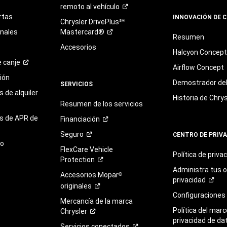
remoto al
vehículo
rtas
INNOVACIÓN DE 
Chrysler DrivePlus℠
onales
Mastercard®
Resumen
Accesorios
Halcyon Concep
e
canje
Airflow Concept
ión
Demostrador del 
SERVICIOS
 de alquiler
Historia de Chrys
Resumen de los servicios
s de APR de
Financiación
Seguro
CENTRO DE PRIV
to
FlexCare Vehicle
Política de
priva
Protection
Administra tus 
Accesorios Mopar
®
privacidad
originales
Configuraciones
Mercancía de la marca
Política del marc
Chrysler
privacidad de da
Servicios
conectados