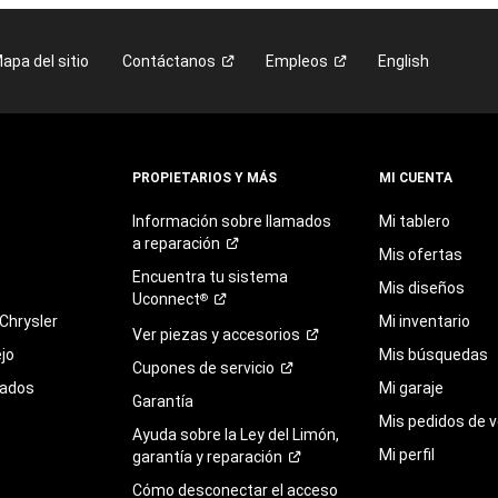
apa del sitio
Contáctanos
Empleos
English
PROPIETARIOS Y MÁS
MI CUENTA
Información sobre llamados
Mi tablero
a
reparación
Mis ofertas
Encuentra
tu
sistema
Mis diseños
Uconnect
®
Chrysler
Mi inventario
Ver piezas y
accesorios
jo
Mis búsquedas
Cupones de
servicio
sados
Mi garaje
Garantía
Mis pedidos de v
Ayuda sobre la Ley del Limón,
Mi perfil
garantía y
reparación
Cómo desconectar el acceso