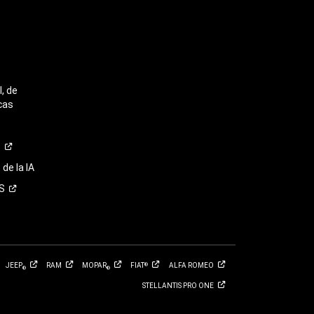
, de
cas
o
de la IA
S
JEEP
RAM
MOPAR
FIAT
ALFA
ROMEO
®
®
®
STELLANTIS PRO
ONE