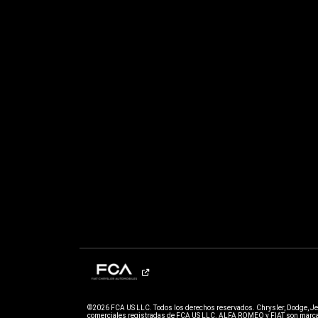
©2026 FCA US LLC. Todos los derechos reservados. Chrysler, Dodge, J
comerciales registradas de FCA US LLC. ALFA ROMEO y FIAT son marcas