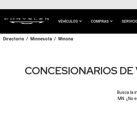
IR AL
CONTENIDO
PRINCIPAL
VEHÍCULOS
COMPRAS
SERVICI
Directorio
Minnesota
Winona
IR A
NAVEGACIÓN
PRINCIPAL
CONCESIONARIOS DE 
Busca la 
MN. ¿No e