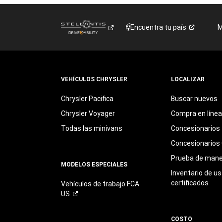
Encuentra tu
país
M
VEHÍCULOS CHRYSLER
LOCALIZAR
Chrysler Pacifica
Buscar nuevos
Chrysler Voyager
Compra en línea
Todas las minivans
Concesionarios
Concesionarios 
Prueba de mane
MODELOS ESPECIALES
Inventario de u
certificados
Vehículos de trabajo FCA
US
COSTO