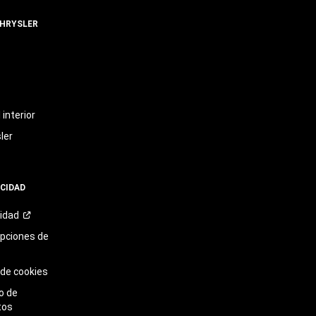
CHRYSLER
t
interior
ler
ACIDAD
cidad
opciones de
 de cookies
o de
tos