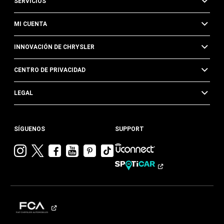
SERVICIOS
MI CUENTA
INNOVACIÓN DE CHRYSLER
CENTRO DE PRIVACIDAD
LEGAL
SÍGUENOS
SUPPORT
Visitar
Visitar
Visitar
Visitar
Visitar
Visita
Chrysler en
Chrysler en
Chrysler en
Chrysler en
Chrysler en
Chrysler
Instagram
Twitter
Facebook
YouTube
Pinterest
en
Tik
Tok