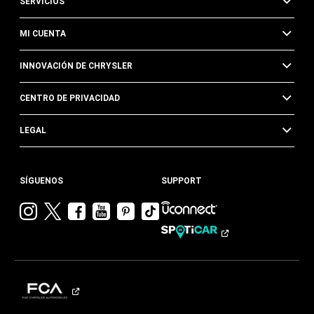
SERVICIOS
MI CUENTA
INNOVACIÓN DE CHRYSLER
CENTRO DE PRIVACIDAD
LEGAL
SÍGUENOS
SUPPORT
Visitar
Visitar
Visitar
Visitar
Visitar
Visita
Chrysler en
Chrysler en
Chrysler en
Chrysler en
Chrysler en
Chrysler
Instagram
Twitter
Facebook
YouTube
Pinterest
en
Tik
Tok