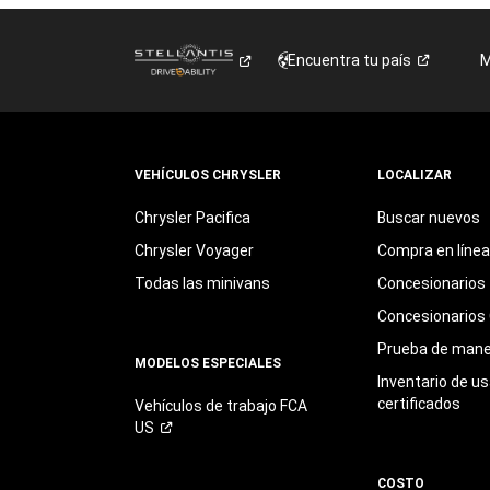
Encuentra tu
país
M
VEHÍCULOS CHRYSLER
LOCALIZAR
Chrysler Pacifica
Buscar nuevos
Chrysler Voyager
Compra en línea
Todas las minivans
Concesionarios
Concesionarios 
Prueba de mane
MODELOS ESPECIALES
Inventario de u
certificados
Vehículos de trabajo FCA
US
COSTO