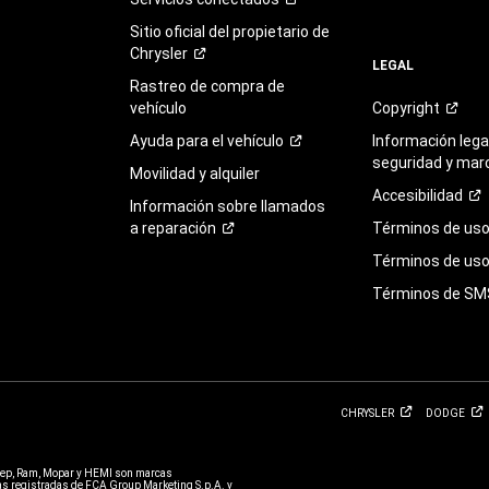
Sitio oficial del propietario de
Chrysler
LEGAL
Rastreo de compra de
vehículo
Copyright
Ayuda para el
vehículo
Información legal
seguridad y mar
Movilidad y alquiler
Accesibilidad
Información sobre llamados
a
reparación
Términos de
us
Términos de uso 
Términos de
SM
CHRYSLER
DODGE
eep, Ram, Mopar y HEMI son marcas
 registradas de FCA Group Marketing S.p.A. y