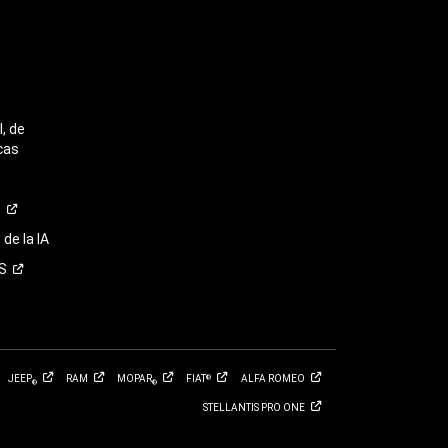
, de
cas
o
de la IA
S
JEEP
RAM
MOPAR
FIAT
ALFA
ROMEO
®
®
®
STELLANTIS PRO
ONE