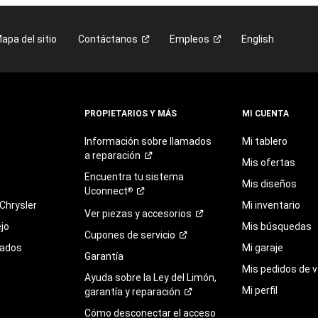
apa del sitio
Contáctanos
Empleos
English
PROPIETARIOS Y MÁS
MI CUENTA
Información sobre llamados
Mi tablero
a
reparación
Mis ofertas
Encuentra
tu
sistema
Mis diseños
Uconnect
®
Chrysler
Mi inventario
Ver piezas y
accesorios
jo
Mis búsquedas
Cupones de
servicio
sados
Mi garaje
Garantía
Mis pedidos de v
Ayuda sobre la Ley del Limón,
Mi perfil
garantía y
reparación
Cómo desconectar el acceso