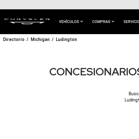
IR AL
CONTENIDO
PRINCIPAL
VEHÍCULOS
COMPRAS
SERVICI
Directorio
Michigan
Ludington
IR A
NAVEGACIÓN
PRINCIPAL
CONCESIONARIOS
Busc
Ludingt