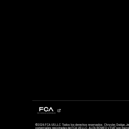
©2026 FCA US LLC. Todos los derechos reservados. Chrysler, Dodge, J
comerciales registradas de FCA US LLC. ALFA ROMEO y FIAT son marcas