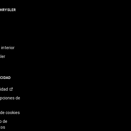
CHRYSLER
t
interior
ler
ACIDAD
cidad
opciones de
 de cookies
o de
tos