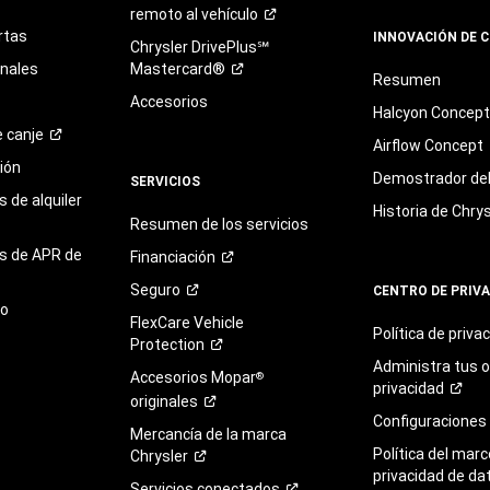
remoto al
vehículo
rtas
INNOVACIÓN DE 
Chrysler DrivePlus℠
onales
Mastercard®
Resumen
Accesorios
Halcyon Concep
e
canje
Airflow Concept
ión
Demostrador del 
SERVICIOS
 de alquiler
Historia de Chrys
Resumen de los servicios
s de APR de
Financiación
Seguro
CENTRO DE PRIV
to
FlexCare Vehicle
Política de
priva
Protection
Administra tus 
Accesorios Mopar
®
privacidad
originales
Configuraciones
Mercancía de la marca
Política del marc
Chrysler
privacidad de da
Servicios
conectados