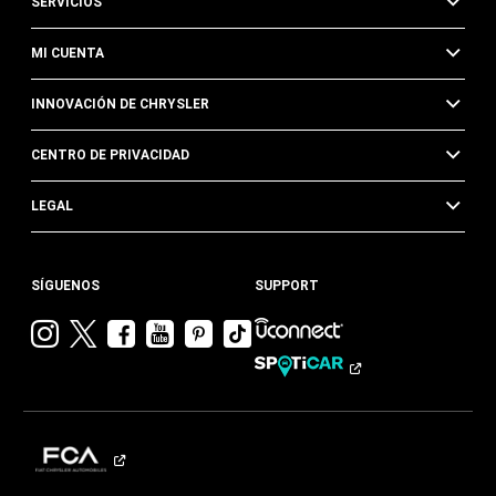
SERVICIOS
MI CUENTA
INNOVACIÓN DE CHRYSLER
CENTRO DE PRIVACIDAD
LEGAL
SÍGUENOS
SUPPORT
Visitar
Visitar
Visitar
Visitar
Visitar
Visita
Chrysler en
Chrysler en
Chrysler en
Chrysler en
Chrysler en
Chrysler
Instagram
Twitter
Facebook
YouTube
Pinterest
en
Tik
Tok