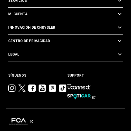
SERVICIOS
MI CUENTA
INNOVACIÓN DE CHRYSLER
CENTRO DE PRIVACIDAD
LEGAL
SÍGUENOS
SUPPORT
Visitar
Visitar
Visitar
Visitar
Visitar
Visita
Chrysler en
Chrysler en
Chrysler en
Chrysler en
Chrysler en
Chrysler
Instagram
Twitter
Facebook
YouTube
Pinterest
en
Tik
Tok