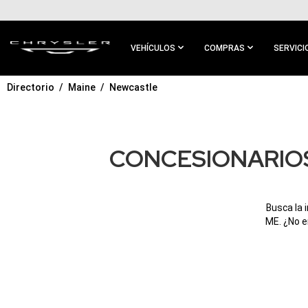
IR AL
CONTENIDO
PRINCIPAL
VEHÍCULOS
COMPRAS
SERVICI
Directorio
Maine
Newcastle
IR A
NAVEGACIÓN
PRINCIPAL
CONCESIONARIOS
Busca la 
ME. ¿No e