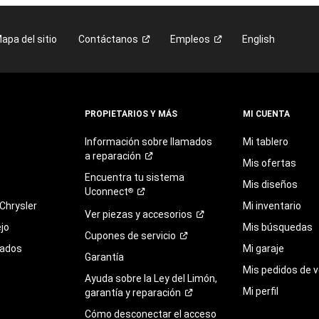
apa del sitio
Contáctanos
Empleos
English
PROPIETARIOS Y MÁS
MI CUENTA
Información sobre llamados
Mi tablero
a
reparación
Mis ofertas
Encuentra
tu
sistema
Mis diseños
Uconnect
®
Chrysler
Mi inventario
Ver piezas y
accesorios
jo
Mis búsquedas
Cupones de
servicio
sados
Mi garaje
Garantía
Mis pedidos de v
Ayuda sobre la Ley del Limón,
Mi perfil
garantía y
reparación
Cómo desconectar el acceso