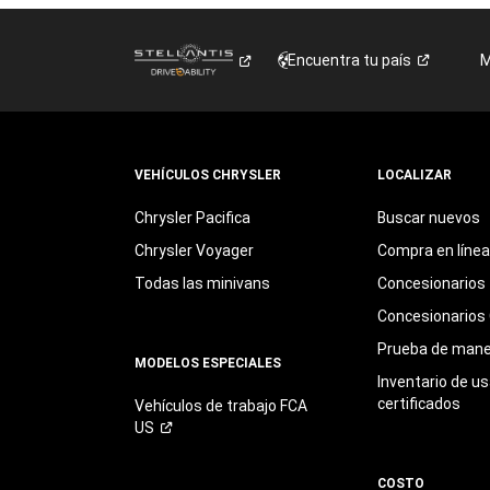
Encuentra tu
país
M
VEHÍCULOS CHRYSLER
LOCALIZAR
Chrysler Pacifica
Buscar nuevos
Chrysler Voyager
Compra en línea
Todas las minivans
Concesionarios
Concesionarios 
Prueba de mane
MODELOS ESPECIALES
Inventario de u
certificados
Vehículos de trabajo FCA
US
COSTO