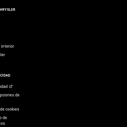
CHRYSLER
t
interior
ler
ACIDAD
cidad
opciones de
 de cookies
o de
tos