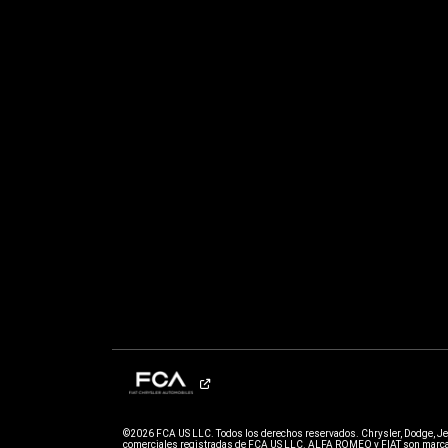
©2026 FCA US LLC. Todos los derechos reservados. Chrysler, Dodge, J
comerciales registradas de FCA US LLC. ALFA ROMEO y FIAT son marcas