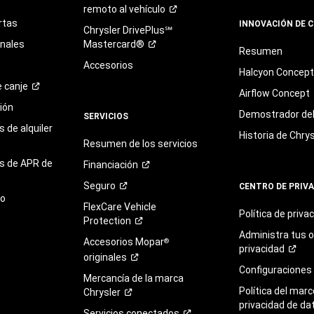
remoto al
vehículo
rtas
INNOVACIÓN DE 
Chrysler DrivePlus℠
onales
Mastercard®
Resumen
Accesorios
Halcyon Concep
e
canje
Airflow Concept
ión
Demostrador del 
SERVICIOS
 de alquiler
Historia de Chrys
Resumen de los servicios
s de APR de
Financiación
Seguro
CENTRO DE PRIV
to
FlexCare Vehicle
Política de
priva
Protection
Administra tus 
Accesorios Mopar
®
privacidad
originales
Configuraciones
Mercancía de la marca
Política del marc
Chrysler
privacidad de da
Servicios
conectados