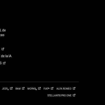
, de
cas
o
de la IA
S
JEEP
RAM
MOPAR
FIAT
ALFA
ROMEO
®
®
®
STELLANTIS PRO
ONE