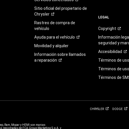
Sitio oficial del propietario de
Chrysler
LEGAL
Rastreo de compra de
vehículo
Copyright
Ayuda para el
vehículo
Información legal
seguridad y mar
Movilidad y alquiler
Accesibilidad
Información sobre llamados
a
reparación
Términos de
us
Términos de uso 
Términos de
SM
CHRYSLER
DODGE
eep, Ram, Mopar y HEMI son marcas
 registradas de FCA Group Marketing S.p.A. y