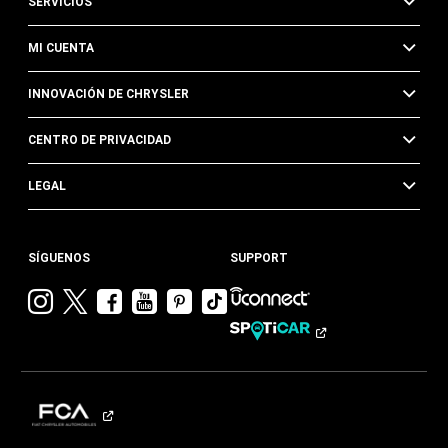
SERVICIOS
MI CUENTA
INNOVACIÓN DE CHRYSLER
CENTRO DE PRIVACIDAD
LEGAL
SÍGUENOS
SUPPORT
Visitar
Visitar
Visitar
Visitar
Visitar
Visita
Chrysler en
Chrysler en
Chrysler en
Chrysler en
Chrysler en
Chrysler
Instagram
Twitter
Facebook
YouTube
Pinterest
en
Tik
Tok