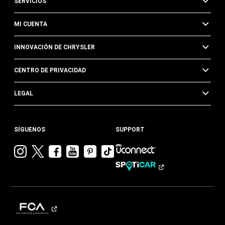
SERVICIOS
MI CUENTA
INNOVACIÓN DE CHRYSLER
CENTRO DE PRIVACIDAD
LEGAL
SÍGUENOS
SUPPORT
Visitar
Visitar
Visitar
Visitar
Visitar
Visita
Chrysler en
Chrysler en
Chrysler en
Chrysler en
Chrysler en
Chrysler
Instagram
Twitter
Facebook
YouTube
Pinterest
en
Tik
Tok