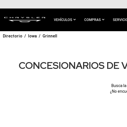
IR AL
CONTENIDO
PRINCIPAL
VEHÍCULOS
COMPRAS
SERVICI
Directorio
Iowa
Grinnell
IR A
NAVEGACIÓN
PRINCIPAL
CONCESIONARIOS DE V
Busca la
¿No encue