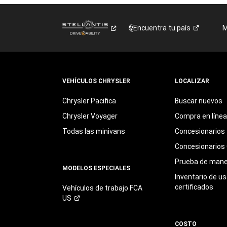
Encuentra tu
país
M
VEHÍCULOS CHRYSLER
LOCALIZAR
Chrysler Pacifica
Buscar nuevos
Chrysler Voyager
Compra en línea
Todas las minivans
Concesionarios
Concesionarios 
Prueba de mane
MODELOS ESPECIALES
Inventario de u
certificados
Vehículos de trabajo FCA
US
COSTO