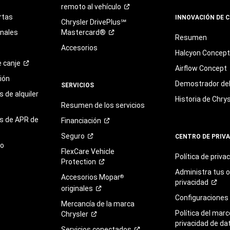
remoto al
vehículo
rtas
INNOVACIÓN DE 
Chrysler DrivePlus℠
onales
Mastercard®
Resumen
Accesorios
Halcyon Concep
e
canje
Airflow Concept
ión
Demostrador del 
SERVICIOS
 de alquiler
Historia de Chrys
Resumen de los servicios
s de APR de
Financiación
Seguro
CENTRO DE PRIV
to
FlexCare Vehicle
Política de
priva
Protection
Administra tus 
Accesorios Mopar
®
privacidad
originales
Configuraciones
Mercancía de la marca
Política del marc
Chrysler
privacidad de da
Servicios
conectados