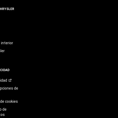
CHRYSLER
t
interior
ler
ACIDAD
cidad
opciones de
 de cookies
o de
tos