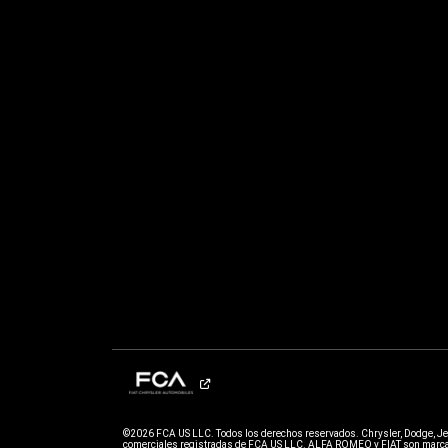
©2026 FCA US LLC. Todos los derechos reservados. Chrysler, Dodge, J
comerciales registradas de FCA US LLC. ALFA ROMEO y FIAT son marcas