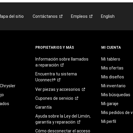
apa del sitio
Contáctanos
Empleos
English
PROPIETARIOS Y MÁS
MI CUENTA
Información sobre llamados
Mi tablero
a
reparación
Mis ofertas
Encuentra
tu
sistema
Mis diseños
Uconnect
®
Chrysler
Mi inventario
Ver piezas y
accesorios
jo
Mis búsquedas
Cupones de
servicio
sados
Mi garaje
Garantía
Mis pedidos de v
Ayuda sobre la Ley del Limón,
Mi perfil
garantía y
reparación
Cómo desconectar el acceso