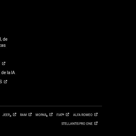
, de
cas
o
de la IA
S
JEEP
RAM
MOPAR
FIAT
ALFA
ROMEO
®
®
®
STELLANTIS PRO
ONE