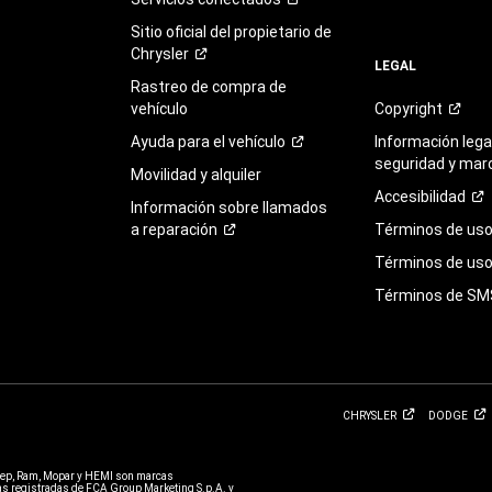
Sitio oficial del propietario de
Chrysler
LEGAL
Rastreo de compra de
vehículo
Copyright
Ayuda para el
vehículo
Información legal
seguridad y mar
Movilidad y alquiler
Accesibilidad
Información sobre llamados
a
reparación
Términos de
us
Términos de uso 
Términos de
SM
CHRYSLER
DODGE
eep, Ram, Mopar y HEMI son marcas
 registradas de FCA Group Marketing S.p.A. y