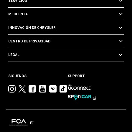
SERVICIOS
MI CUENTA
INNOVACIÓN DE CHRYSLER
CENTRO DE PRIVACIDAD
LEGAL
SÍGUENOS
SUPPORT
Visitar
Visitar
Visitar
Visitar
Visitar
Visita
Chrysler en
Chrysler en
Chrysler en
Chrysler en
Chrysler en
Chrysler
Instagram
Twitter
Facebook
YouTube
Pinterest
en
Tik
Tok