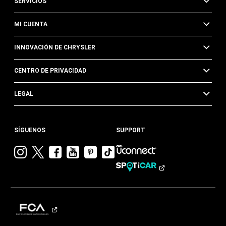
SERVICIOS
MI CUENTA
INNOVACIÓN DE CHRYSLER
CENTRO DE PRIVACIDAD
LEGAL
SÍGUENOS
SUPPORT
Visitar
Visitar
Visitar
Visitar
Visitar
Visita
Chrysler en
Chrysler en
Chrysler en
Chrysler en
Chrysler en
Chrysler
Instagram
Twitter
Facebook
YouTube
Pinterest
en
Tik
Tok