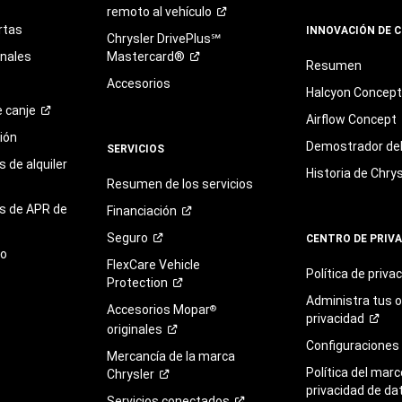
remoto al
vehículo
rtas
INNOVACIÓN DE 
Chrysler DrivePlus℠
onales
Mastercard®
Resumen
Accesorios
Halcyon Concep
e
canje
Airflow Concept
ión
Demostrador del 
SERVICIOS
 de alquiler
Historia de Chrys
Resumen de los servicios
s de APR de
Financiación
Seguro
CENTRO DE PRIV
to
FlexCare Vehicle
Política de
priva
Protection
Administra tus 
Accesorios Mopar
®
privacidad
originales
Configuraciones
Mercancía de la marca
Política del marc
Chrysler
privacidad de da
Servicios
conectados