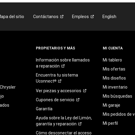
apa del sitio
Contáctanos
Empleos
English
PROPIETARIOS Y MÁS
MI CUENTA
Información sobre llamados
Mi tablero
a
reparación
Mis ofertas
Encuentra
tu
sistema
Mis diseños
Uconnect
®
Chrysler
Mi inventario
Ver piezas y
accesorios
jo
Mis búsquedas
Cupones de
servicio
sados
Mi garaje
Garantía
Mis pedidos de v
Ayuda sobre la Ley del Limón,
Mi perfil
garantía y
reparación
Cómo desconectar el acceso