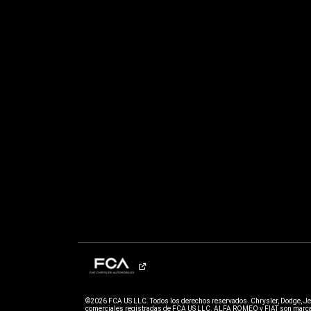
©2026 FCA US LLC. Todos los derechos reservados. Chrysler, Dodge, J
comerciales registradas de FCA US LLC. ALFA ROMEO y FIAT son marcas