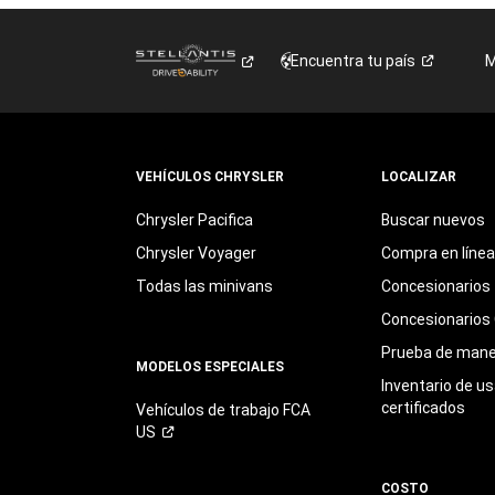
Encuentra tu
país
M
VEHÍCULOS CHRYSLER
LOCALIZAR
Chrysler Pacifica
Buscar nuevos
Chrysler Voyager
Compra en línea
Todas las minivans
Concesionarios
Concesionarios 
Prueba de mane
MODELOS ESPECIALES
Inventario de u
certificados
Vehículos de trabajo FCA
US
COSTO