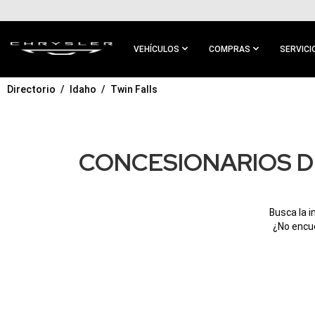
IR AL
CONTENIDO
PRINCIPAL
VEHÍCULOS
COMPRAS
SERVICI
Directorio
Idaho
Twin Falls
IR A
NAVEGACIÓN
PRINCIPAL
CONCESIONARIOS D
Busca la i
¿No encue