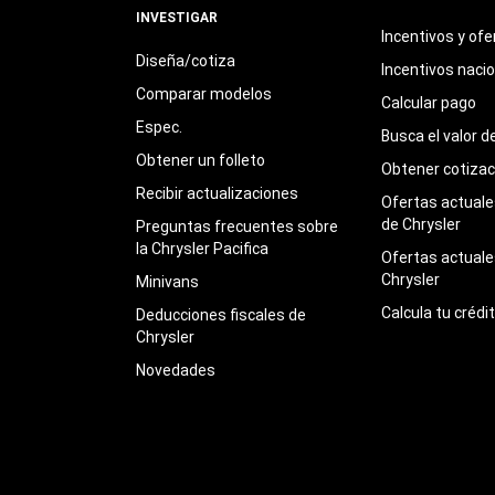
INVESTIGAR
Incentivos y ofe
Diseña/cotiza
Incentivos naci
Comparar modelos
Calcular pago
Espec.
Busca el valor d
Obtener un folleto
Obtener cotizac
Recibir actualizaciones
Ofertas actuales
de Chrysler
Preguntas frecuentes sobre
la Chrysler Pacifica
Ofertas actuale
Chrysler
Minivans
Calcula tu crédi
Deducciones fiscales de
Chrysler
Novedades