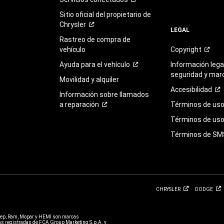
Sitio oficial del propietario de
Chrysler
LEGAL
Rastreo de compra de
vehículo
Copyright
Ayuda para el
vehículo
Información legal
seguridad y mar
Movilidad y alquiler
Accesibilidad
Información sobre llamados
a
reparación
Términos de
us
Términos de uso 
Términos de
SM
CHRYSLER
DODGE
eep, Ram, Mopar y HEMI son marcas
 registradas de FCA Group Marketing S.p.A. y