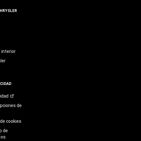
CHRYSLER
t
interior
ler
ACIDAD
cidad
opciones de
 de cookies
o de
tos