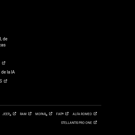
, de
cas
o
de la IA
S
JEEP
RAM
MOPAR
FIAT
ALFA
ROMEO
®
®
®
STELLANTIS PRO
ONE