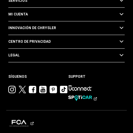
SERVICIOS
MI CUENTA
INNOVACIÓN DE CHRYSLER
CENTRO DE PRIVACIDAD
LEGAL
SÍGUENOS
SUPPORT
Visitar
Visitar
Visitar
Visitar
Visitar
Visita
Chrysler en
Chrysler en
Chrysler en
Chrysler en
Chrysler en
Chrysler
Instagram
Twitter
Facebook
YouTube
Pinterest
en
Tik
Tok