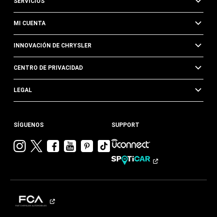
SERVICIOS
MI CUENTA
INNOVACIÓN DE CHRYSLER
CENTRO DE PRIVACIDAD
LEGAL
SÍGUENOS
SUPPORT
Visitar
Visitar
Visitar
Visitar
Visitar
Visita
Chrysler en
Chrysler en
Chrysler en
Chrysler en
Chrysler en
Chrysler
Instagram
Twitter
Facebook
YouTube
Pinterest
en
Tik
Tok