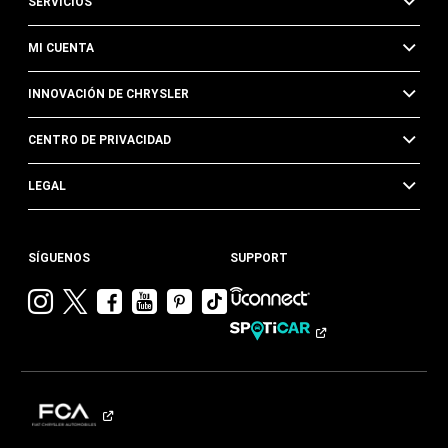
SERVICIOS
MI CUENTA
INNOVACIÓN DE CHRYSLER
CENTRO DE PRIVACIDAD
LEGAL
SÍGUENOS
SUPPORT
Visitar
Visitar
Visitar
Visitar
Visitar
Visita
Chrysler en
Chrysler en
Chrysler en
Chrysler en
Chrysler en
Chrysler
Instagram
Twitter
Facebook
YouTube
Pinterest
en
Tik
Tok